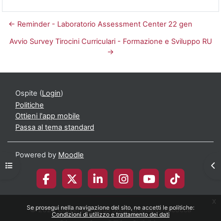
← Reminder - Laboratorio Assessment Center 22 gen
Avvio Survey Tirocini Curriculari - Formazione e Sviluppo RU
→
Ospite (
Login
)
Politiche
Ottieni l'app mobile
Passa al tema standard
Powered by
Moodle
Apri indice del corso
Apr
x
Se prosegui nella navigazione del sito, ne accetti le politiche:
© 2026 Università degli Studi di Milano-Bicocca
Condizioni di utilizzo e trattamento dei dati