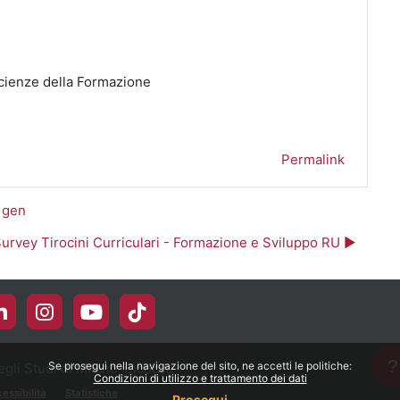
cienze della Formazione
Permalink
 gen
urvey Tirocini Curriculari - Formazione e Sviluppo RU ▶︎
Se prosegui nella navigazione del sito, ne accetti le politiche:
gli Studi di Milano-Bicocca
Condizioni di utilizzo e trattamento dei dati
essibilità
Statistiche
Prosegui