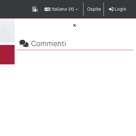
Italiano ‎(it)‎
Ospite
Login
Salta Commenti
Blocchi
Commenti
rizione del corso