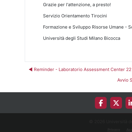
Grazie per l'attenzione, a presto!
Servizio Orientamento Tirocini
Formazione e Sviluppo Risorse Umane - S
Università degli Studi Milano Bicocca
◀︎ Reminder - Laboratorio Assessment Center 22
Avvio S
© 2026 Università de
Privacy
Acc