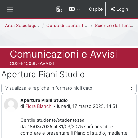
Vai al contenuto principale
Ospite
Login
Pannello laterale
Percorso della pagina
Area Sociologica
Corso di Laurea Triennale
Scienze del Turismo e Comunità Locale [E1503N - E1501N]
Titolo del corso
Comunicazioni e Avvisi
Codice identificativo del corso
CDS-E1503N-AVVISI
Apertura Piani Studio
Modalità visualizzazione
Apertura Piani Studio
Numero di risposte: 0
di
Flora Bianchi
-
lunedì, 17 marzo 2025, 14:51
Gentile studente/studentessa,
dal 18/03/2025 al 31/03/2025 sarà possibile
compilare e presentare il Piano di studio, mediante