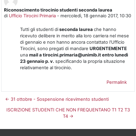
Riconoscimento tirocinio studenti seconda laurea
Numero di risposte: 0
di
Ufficio Tirocini Primaria
-
mercoledì, 18 gennaio 2017, 10:30
Tutti gli studenti di
seconda laurea
che hanno
ricevuto delibere in merito alla loro carriera nel mese
di gennaio e non hanno ancora contattato l'Ufficio
Tirocini, sono pregati di mandare
URGENTEMENTE
una
mail a tirocini.primaria@unimib.it
entro lunedì
23 gennaio p. v.
specificando la propria situazione
relativamente al tirocinio.
Permalink
← 31 ottobre - Sospensione ricevimento studenti
ISCRIZIONE STUDENTI CHE NON FREQUENTANO T1 T2 T3
T4 →