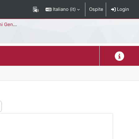
Italiano ‎(it)‎
Ospite
Login
Corso di Studi
Descrizion