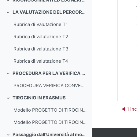
Minimizza
LA VALUTAZIONE DEL PERCORSO DI TIROCINIO
Minimizza
Rubrica di Valutazione T1
Rubrica di valutazione T2
Rubrica di valutazione T3
Rubrica di valutazione T4
PROCEDURA PER LA VERIFICA DEL CONVENZIONAMENTO DEGLI ISTITUTI SCOLASTICI
Minimizza
PROCEDURA VERIFICA CONVENZIONAMENTO
TIROCINIO IN ERASMUS
Minimizza
◀︎ 1 in
Modello PROGETTO DI TIROCINIO ERASMUS OUTgoing STUDIO
Modello PROGETTO DI TIROCINIO ERASMUS OUTgoing EXTRA-EU - TRAINEESHIP
Passaggio dall'Università al mondo del lavoro