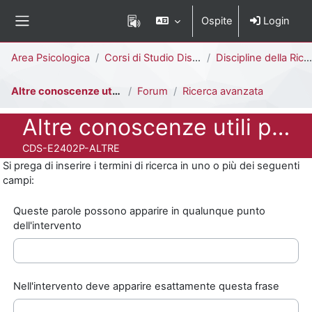
Vai al contenuto principale
Ospite
Login
Pannello laterale
Percorso della pagina
Area Psicologica
Corsi di Studio Disattivati
Discipline della Ricerca Psicologico Sociale [E2402P]
Altre conoscenze utili per il mondo del lavoro
Forum
Ricerca avanzata
Titolo del corso
Altre conoscenze utili per il mondo del lavoro
Codice identificativo del corso
CDS-E2402P-ALTRE
Si prega di inserire i termini di ricerca in uno o più dei seguenti
campi:
Queste parole possono apparire in qualunque punto
dell'intervento
Nell'intervento deve apparire esattamente questa frase