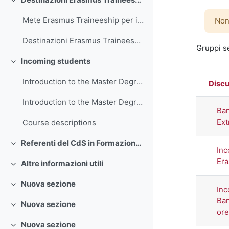
Minimizza
Mete Erasmus Traineeship per il Dipartimento di Scienze Umane
Non
Destinazioni Erasmus Traineeship
Gruppi se
Incoming students
Minimizza
Introduction to the Master Degree
Discu
Stato
Introduction to the Master Degree
Elenc
Ban
Ext
Course descriptions
Referenti del CdS in Formazione e Sviluppo delle Risorse Umane
Minimizza
Inc
Era
Altre informazioni utili
Minimizza
Nuova sezione
Minimizza
Inc
Ban
Nuova sezione
Minimizza
ore
Nuova sezione