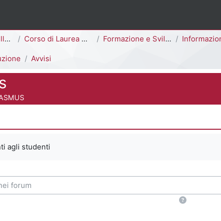
ina
Area di Scienze della Formazione
Corso di Laurea Magistrale
Formazione e Sviluppo delle Risorse Umane [F5703R - F5701R]
Informazioni Generali del 
uzione
Avvisi
s
 del corso
RASMUS
 criteri
ti agli studenti
i forum