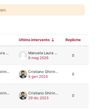
ppo.
Ultimo intervento
Repliche
Azioni
 6 discussioni su 6
Manuela Laura Palma
Manuela Laura Palma
0
8 mag 2026
Cristiano Ghiringhelli
Cristiano Ghiringhelli
0
9 gen 2024
Cristiano Ghiringhelli
Cristiano Ghiringhelli
0
29 dic 2023