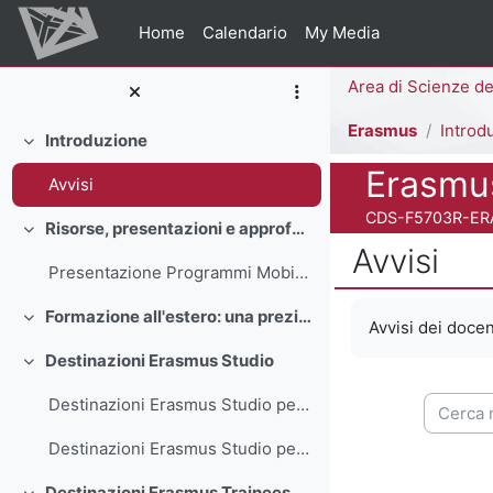
Vai al contenuto principale
Home
Calendario
My Media
Percorso della pag
Erasmus
Introd
Introduzione
Minimizza
Titolo del corso
Erasmu
Avvisi
Codice identificativo
CDS-F5703R-E
Risorse, presentazioni e approfondimenti
Minimizza
Avvisi
Presentazione Programmi Mobilità 2026
Aggregazione dei
Formazione all'estero: una preziosa opportunità di crescita
Minimizza
Avvisi dei docen
Destinazioni Erasmus Studio
Minimizza
Cerca ne
Destinazioni Erasmus Studio per Formazione e sviluppo delle risorse umane
Destinazioni Erasmus Studio per Formazione e sviluppo delle risorse umane
Destinazioni Erasmus Traineeship e Extra-EU