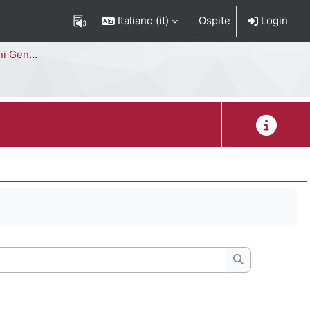
Italiano ‎(it)‎
Ospite
Login
Corso di Studi
Descrizion
Cerca nei for