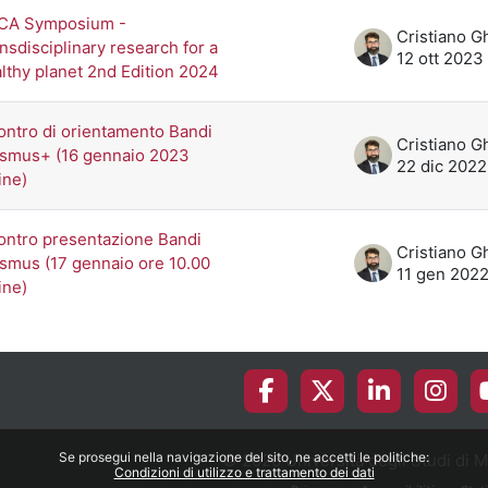
CA Symposium -
nsdisciplinary research for a
12 ott 2023
lthy planet 2nd Edition 2024
ontro di orientamento Bandi
smus+ (16 gennaio 2023
22 dic 2022
ine)
ontro presentazione Bandi
smus (17 gennaio ore 10.00
11 gen 202
ine)
Se prosegui nella navigazione del sito, ne accetti le politiche:
© 2026 Università degli Studi di 
Condizioni di utilizzo e trattamento dei dati