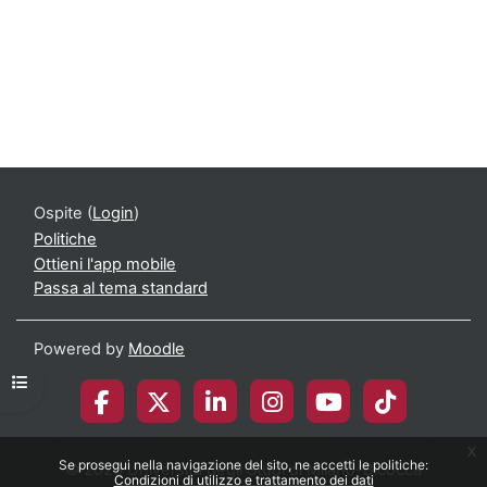
Ospite (
Login
)
Politiche
Ottieni l'app mobile
Passa al tema standard
Powered by
Moodle
Apri indice del corso
x
Se prosegui nella navigazione del sito, ne accetti le politiche:
© 2026 Università degli Studi di Milano-Bicocca
Condizioni di utilizzo e trattamento dei dati