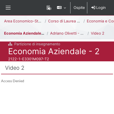
Vai al contenuto principale
Ospite
Login
Pannello laterale
Percorso della pagina
Area Economico-Statistica
Corso di Laurea Triennale
Economia e Commercio [E330
Economia Aziendale - 2
Adriano Olivetti - Un innovatore ancora oggi nel 2021
Video 2
Partizione di insegnamento
Titolo del corso
Economia Aziendale - 2
Codice identificativo del corso
2122-1-E3301M097-T2
Video 2
Aggregazione dei criteri