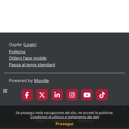
Ospite (
Login
)
Politiche
Ottieni l'app mobile
Passa al tema standard
Powered by
Moodle
Apri indice del corso
x
© 2026 Università degli Studi di Milano-Bicocca
Se prosegui nella navigazione del sito, ne accetti le politiche:
Condizioni di utilizzo e trattamento dei dati
Privacy
Accessibilità
Statistiche
Prosegui