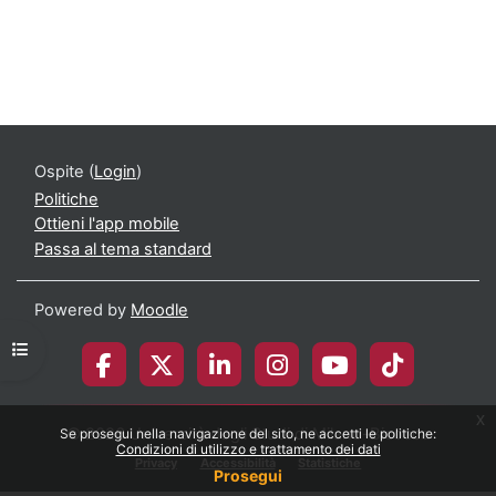
Ospite (
Login
)
Politiche
Ottieni l'app mobile
Passa al tema standard
Powered by
Moodle
Apri indice del corso
x
© 2026 Università degli Studi di Milano-Bicocca
Se prosegui nella navigazione del sito, ne accetti le politiche:
Condizioni di utilizzo e trattamento dei dati
Privacy
Accessibilità
Statistiche
Prosegui