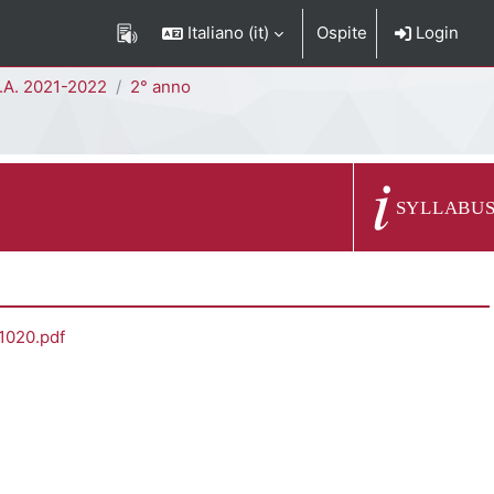
Italiano ‎(it)‎
Ospite
Login
.A. 2021-2022
2° anno
Descrizione del c
SYLLABU
1020.pdf