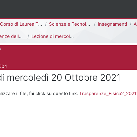
ina
Corso di Laurea Triennale
Scienze e Tecnologie Chimiche [E2703Q - E2702Q]
Insegnamenti
A
 delle lezioni
Lezione di mercoledì 20 Ottobre 2021
o
 del corso
004
di mercoledì 20 Ottobre 2021
 criteri
izzare il file, fai click su questo link:
Trasparenze_Fisica2_2021