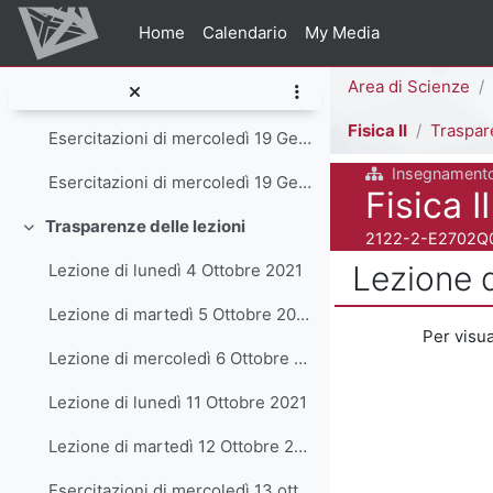
Esercitazioni di lunedì 17 Gennaio 2022 - parte2
Vai al contenuto principale
Home
Calendario
My Media
Esercitazioni di martedì 18 Gennaio 2022 - parte1
Percorso della pag
Area di Scienze
Esercitazioni di martedì 18 Gennaio 2022 - parte2
Fisica II
Trasparenze
Esercitazioni di mercoledì 19 Gennaio 2022 - parte1
Insegnament
Esercitazioni di mercoledì 19 Gennaio 2022 - parte2
Titolo del corso
Fisica II
Trasparenze delle lezioni
Minimizza
Codice identificativo
2122-2-E2702Q
Lezione 
Lezione di lunedì 4 Ottobre 2021
Lezione di martedì 5 Ottobre 2021
Aggregazione dei
Per visual
Lezione di mercoledì 6 Ottobre 2021
Lezione di lunedì 11 Ottobre 2021
Lezione di martedì 12 Ottobre 2021
Esercitazioni di mercoledì 13 ottobre 2021