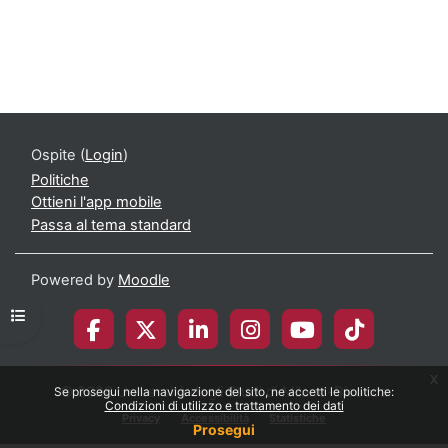
Ospite (
Login
)
Politiche
Ottieni l'app mobile
Passa al tema standard
Powered by
Moodle
Apri indice del corso
x
© 2026 Università degli Studi di Milano-Bicocca
Se prosegui nella navigazione del sito, ne accetti le politiche:
Condizioni di utilizzo e trattamento dei dati
Privacy
Accessibilità
Statistiche
Prosegui