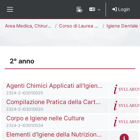
Vai al contenuto principale
Login
Pannello laterale
Percorso della pagina
Area Medica, Chirurgica e dei Servizi Clinici
Corso di Laurea Triennale
Igiene Dentale [I0301
2° anno
Titolo del corso
Agenti Chimici Applicati all'Igiene Dentale
SYLLABU
Codice identificativo del corso
2324-2-I0301D025
Titolo del corso
Compilazione Pratica della Cartella Clinica in Odontoiatria
SYLLABU
Codice identificativo del corso
2324-2-I0301D020
Titolo del corso
Corpo e Igiene nelle Culture
SYLLABU
Codice identificativo del corso
2324-2-I0301D034
Titolo del corso
Elementi d'Igiene della Nutrizione e delle Comunità e di Malattie Odontostomatologiche