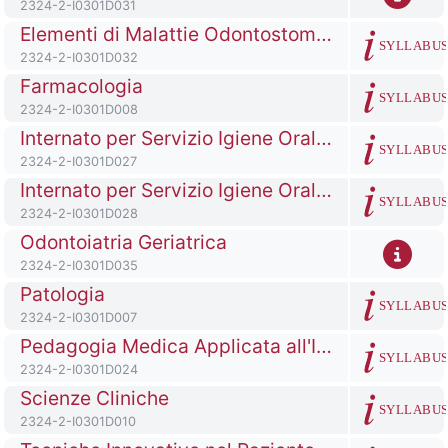
Codice identificativo del corso
2324-2-I0301D031
Titolo del corso
Elementi di Malattie Odontostomatologiche
SYLLABU
Codice identificativo del corso
2324-2-I0301D032
Titolo del corso
Farmacologia
SYLLABU
Codice identificativo del corso
2324-2-I0301D008
Titolo del corso
Internato per Servizio Igiene Orale Bambini Ematooncologici
SYLLABU
Codice identificativo del corso
2324-2-I0301D027
Titolo del corso
Internato per Servizio Igiene Orale Pazienti Oncologici
SYLLABU
Codice identificativo del corso
2324-2-I0301D028
Titolo del corso
Odontoiatria Geriatrica
Codice identificativo del corso
2324-2-I0301D035
Titolo del corso
Patologia
SYLLABU
Codice identificativo del corso
2324-2-I0301D007
Titolo del corso
Pedagogia Medica Applicata all'Igiene Dentale
SYLLABU
Codice identificativo del corso
2324-2-I0301D024
Titolo del corso
Scienze Cliniche
SYLLABU
Codice identificativo del corso
2324-2-I0301D010
Titolo del corso