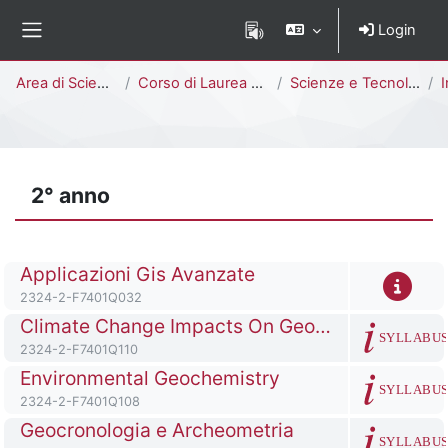
Vai al contenuto principale
Login
Pannello laterale
Percorso della pagina
Area di Scienze
Corso di Laurea Magistrale
Scienze e Tecnologie Geologiche [F7402Q - F7401Q]
I
2° anno
Titolo del corso
Applicazioni Gis Avanzate
Codice identificativo del corso
2324-2-F7401Q032
Titolo del corso
Climate Change Impacts On Geohazards
SYLLABU
Codice identificativo del corso
2324-2-F7401Q110
Titolo del corso
Environmental Geochemistry
SYLLABU
Codice identificativo del corso
2324-2-F7401Q108
Titolo del corso
Geocronologia e Archeometria
SYLLABU