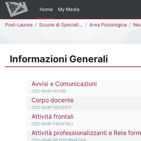
Vai al contenuto principale
Home
My Media
Percorso della pagina
Post-Laurea
Scuole di Specializzazione
Area Psicologica
Neur
Informazioni Generali
Titolo del corso
Avvisi e Comunicazioni
Codice identificativo del corso
CDS-004P-AVVISI
Titolo del corso
Corpo docente
Codice identificativo del corso
CDS-004P-DOCENTI
Titolo del corso
Attività frontali
Codice identificativo del corso
CDS-004P-FRONTALI
Titolo del corso
Attività professionalizzanti e Rete for
Codice identificativo del corso
CDS-004P-RETEFORMATIVA