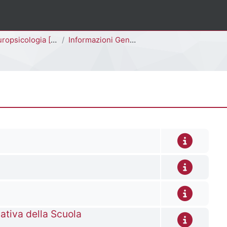
opsicologia [004P]
Informazioni Generali
mativa della Scuola