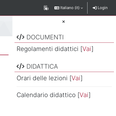
Italiano ‎(it)‎
Login
Salta DOCUMENTI
Blocchi
DOCUMENTI
Regolamenti didattici [
Vai
]
Salta DIDATTICA
DIDATTICA
Orari delle lezioni [
Vai
]
Calendario didattico [
Vai
]