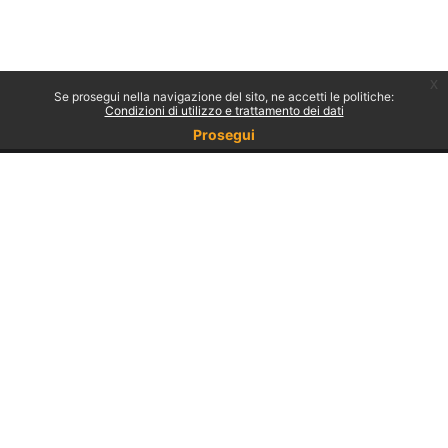
x
Se prosegui nella navigazione del sito, ne accetti le politiche:
Condizioni di utilizzo e trattamento dei dati
Prosegui
Non sei collegato.
Politiche
Ottieni l'app mobile
Passa al tema standard
Powered by
Moodle
© 2026 Università degli Studi di Milano-Bicocca