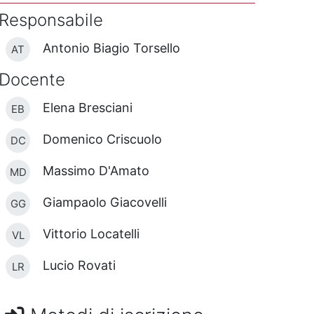
Responsabile
Antonio Biagio Torsello
AT
Docente
Elena Bresciani
EB
Domenico Criscuolo
DC
Massimo D'Amato
MD
Giampaolo Giacovelli
GG
Vittorio Locatelli
VL
Lucio Rovati
LR