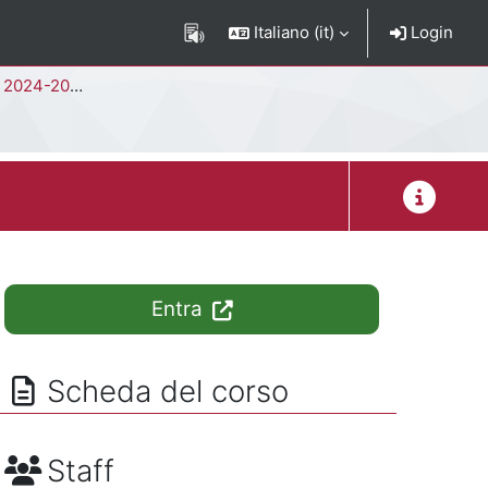
Italiano ‎(it)‎
Login
 2024-2025
Descrizion
Entra
Scheda del corso
Staff