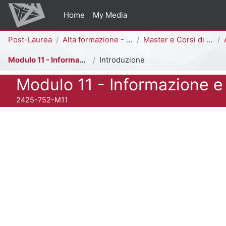
Vai al contenuto principale
Home
My Media
Percorso della pagina
Post-Laurea
Alta formazione - Bicocca Academy
Master e Corsi di Perfezionamento
Modulo 11 - Informazione e comunicazione
Introduzione
Titolo del corso
Modulo 11 - Informazione 
Codice identificativo del corso
2425-752-M11