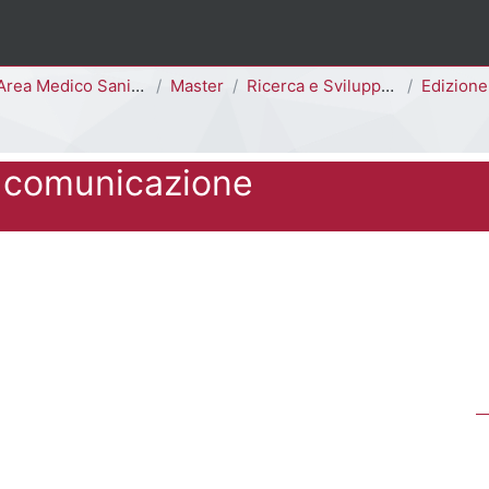
Area Medico Sanitaria
Master
Ricerca e Sviluppo Preclinico e Clinico dei Farmaci
Edizione
e comunicazione