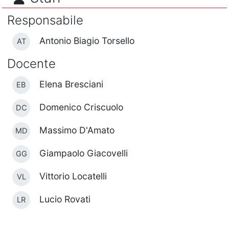
Responsabile
Antonio Biagio Torsello
AT
Docente
Elena Bresciani
EB
Domenico Criscuolo
DC
Massimo D'Amato
MD
Giampaolo Giacovelli
GG
Vittorio Locatelli
VL
Lucio Rovati
LR