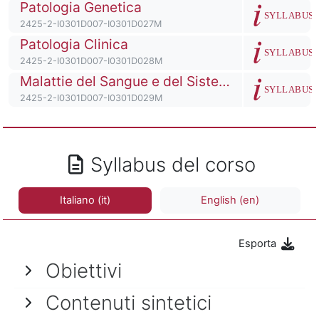
Titolo del corso
Patologia Genetica
Descrizione de
SYLLABUS
Codice identificativo del corso
2425-2-I0301D007-I0301D027M
Titolo del corso
Patologia Clinica
Descrizione de
SYLLABUS
Codice identificativo del corso
2425-2-I0301D007-I0301D028M
Titolo del corso
Malattie del Sangue e del Sistema Immunitario
Descrizione de
SYLLABUS
Codice identificativo del corso
2425-2-I0301D007-I0301D029M
Syllabus del corso
Italiano ‎(it)‎
English ‎(en)‎
Esporta
Obiettivi
Contenuti sintetici