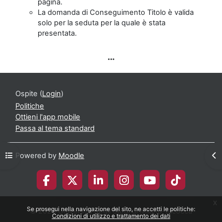
pagina.
La domanda di Conseguimento Titolo è valida
solo per la seduta per la quale è stata
presentata.
Ospite (
Login
)
Politiche
Ottieni l'app mobile
Passa al tema standard
Apri indice del corso
Apr
Powered by
Moodle
x
Se prosegui nella navigazione del sito, ne accetti le politiche:
© 2026 Università degli Studi di Milano-Bicocca
Condizioni di utilizzo e trattamento dei dati