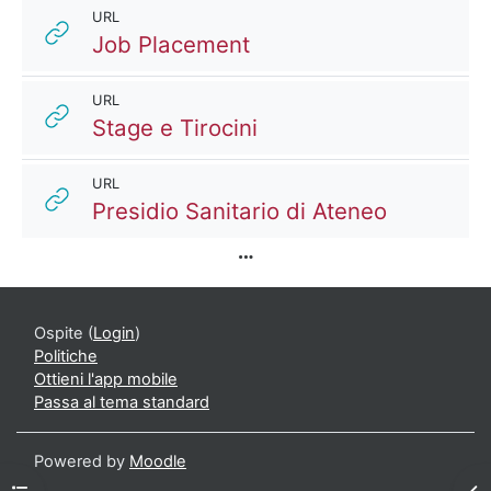
URL
URL
Job Placement
URL
URL
Stage e Tirocini
URL
URL
Presidio Sanitario di Ateneo
Ospite (
Login
)
Politiche
Ottieni l'app mobile
Passa al tema standard
Powered by
Moodle