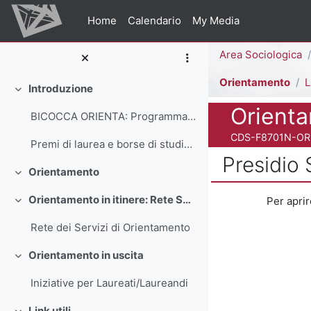
Vai al contenuto principale
Home
Calendario
My Media
Percorso della pag
Area Sociologica
Orientamento
L
Introduzione
Minimizza
Titolo del corso
Orient
BICOCCA ORIENTA: Programmazione e gestione delle politiche e dei servizi sociali
Codice identificativo
CDS-F8701N-O
Premi di laurea e borse di studio Esterni
Presidio 
Orientamento
Minimizza
Aggregazione dei
Orientamento in itinere: Rete Servizi d'Orientamento
Per aprir
Minimizza
Rete dei Servizi di Orientamento
Orientamento in uscita
Minimizza
Iniziative per Laureati/Laureandi
Link utili