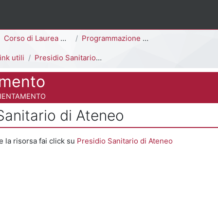
ina
Corso di Laurea Magistrale
Programmazione e Gestione delle Politiche e dei Servizi Sociali [F8702N - F8701N]
ink utili
Presidio Sanitario di Ateneo
amento
 del corso
RIENTAMENTO
Sanitario di Ateneo
 criteri
e la risorsa fai click su
Presidio Sanitario di Ateneo