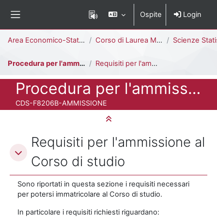
Vai al contenuto principale
Ospite
Login
Pannello laterale
Percorso della pagina
Area Economico-Statistica
Corso di Laurea Magistrale
Scienze Statistiche ed Economiche [F82
Procedura per l'ammissione al Corso di Studio
Requisiti per l'ammissione al Corso di studio
Titolo del corso
Procedura per l'ammissione al Corso di Studio
Codice identificativo del corso
CDS-F8206B-AMMISSIONE
Minimizza tutto
Schema della sezione
Requisiti per l'ammissione al
Corso di studio
Sono riportati in questa sezione i requisiti necessari
per potersi immatricolare al Corso di studio.
In particolare i requisiti richiesti riguardano: