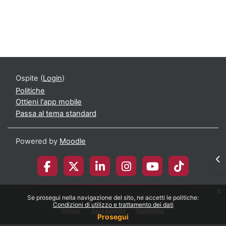
Corso: Musica, Spettacolo e Territorio | e
Ospite (
Login
)
Politiche
Ottieni l'app mobile
Passa al tema standard
Powered by
Moodle
Apr
x
© 2026 Università degli Studi di Milano-Bicocca
Se prosegui nella navigazione del sito, ne accetti le politiche:
Condizioni di utilizzo e trattamento dei dati
Privacy
Accessibilità
Statistiche
Prosegui