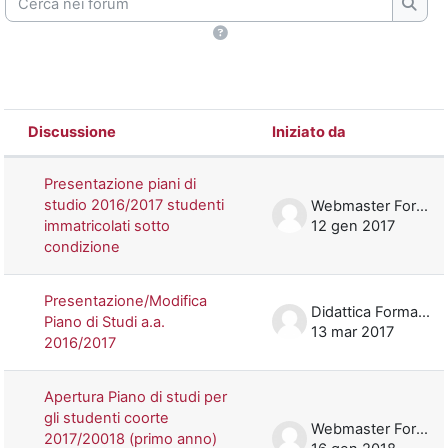
Cerca
Discussione
Iniziato da
Stato
Elenco delle discussioni. Visualizzazi
Presentazione piani di
studio 2016/2017 studenti
Webmaster Formazione
immatricolati sotto
12 gen 2017
condizione
Presentazione/Modifica
Didattica Formazione
Piano di Studi a.a.
13 mar 2017
2016/2017
Apertura Piano di studi per
gli studenti coorte
Webmaster Formazione
2017/20018 (primo anno)