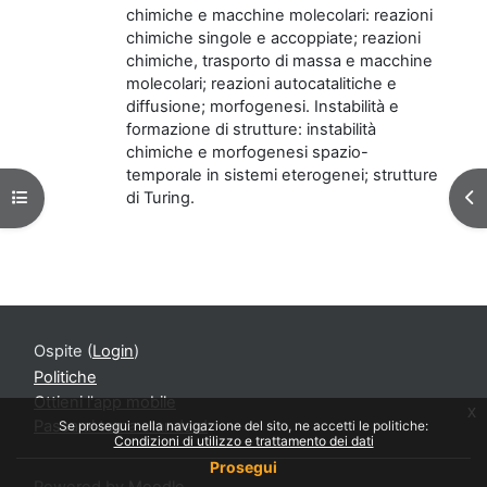
chimiche e macchine molecolari: reazioni
chimiche singole e accoppiate; reazioni
chimiche, trasporto di massa e macchine
molecolari; reazioni autocatalitiche e
diffusione; morfogenesi. Instabilità e
formazione di strutture: instabilità
chimiche e morfogenesi spazio-
temporale in sistemi eterogenei; strutture
Apri indice del corso
Apr
di Turing.
Ospite (
Login
)
Politiche
Ottieni l'app mobile
x
Passa al tema standard
Se prosegui nella navigazione del sito, ne accetti le politiche:
Condizioni di utilizzo e trattamento dei dati
Prosegui
Powered by
Moodle