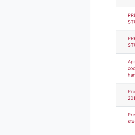
PR
ST
PR
ST
Ape
coo
han
Pre
20
Pre
stu