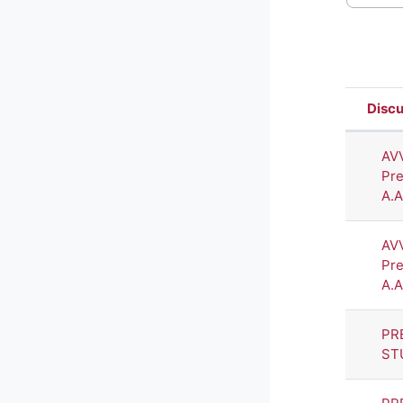
Discu
Stato
Elenc
AV
Pre
A.
AV
Pre
A.
PR
ST