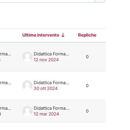
Cerca nei for
Ultimo intervento
Repliche
Azioni
i 20 discussioni su 20
Didattica Formazione
Didattica Formazione
0
4
12 nov 2024
Didattica Formazione
Didattica Formazione
0
30 ott 2024
Didattica Formazione
Didattica Formazione
0
4
12 mar 2024