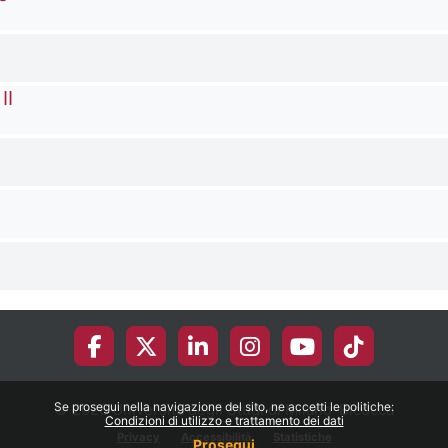
II
Se prosegui nella navigazione del sito, ne accetti le politiche:
© 2026 Università degli Studi di Milano-Bicocca
Condizioni di utilizzo e trattamento dei dati
Privacy
Accessibilità
Statistiche
Prosegui