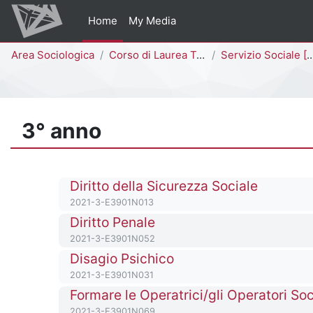
Vai al contenuto principale
Home
My Media
Percorso della pagina
Area Sociologica
Corso di Laurea Triennale
Servizio Sociale [E3902N - E3901N]
3° anno
Titolo del corso
Diritto della Sicurezza Sociale
Codice identificativo del corso
2021-3-E3901N013
Titolo del corso
Diritto Penale
Codice identificativo del corso
2021-3-E3901N052
Titolo del corso
Disagio Psichico
Codice identificativo del corso
2021-3-E3901N031
Titolo del corso
Formare le Operatrici/gli Operatori Soc
Codice identificativo del corso
2021-3-E3901N069