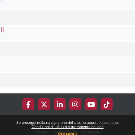
II
Se prosegui nella navigazione del sito, ne accetti le politiche:
© 2026 Università degli Studi di Milano-Bicocca
Condizioni di utilizzo e trattamento dei dati
Privacy
Accessibilità
Statistiche
Prosegui