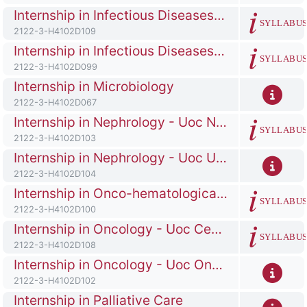
Titolo del corso
Internship in Infectious Diseases - Uoc Malattie Infettive Niguarda Hospital Milano
SYLLABU
Codice identificativo del corso
2122-3-H4102D109
Titolo del corso
Internship in Infectious Diseases - Uoc Malattie Infettive Pgxxiii Hospital Bergamo
SYLLABU
Codice identificativo del corso
2122-3-H4102D099
Titolo del corso
Internship in Microbiology
Codice identificativo del corso
2122-3-H4102D067
Titolo del corso
Internship in Nephrology - Uoc Nefrologia Pgxxiii Hospital Bergamo
SYLLABU
Codice identificativo del corso
2122-3-H4102D103
Titolo del corso
Internship in Nephrology - Uoc Urologia Pgxxiii Hospital Bergamo
Codice identificativo del corso
2122-3-H4102D104
Titolo del corso
Internship in Onco-hematological Diseases - Pgxxiii Hospital Bergamo
SYLLABU
Codice identificativo del corso
2122-3-H4102D100
Titolo del corso
Internship in Oncology - Uoc Centro Ricerca Fase 1 (phase 1 Research Centre) San Gerardo Hospital Monza
SYLLABU
Codice identificativo del corso
2122-3-H4102D108
Titolo del corso
Internship in Oncology - Uoc Oncologia Pgxxiii Hospital Bergamo
Codice identificativo del corso
2122-3-H4102D102
Titolo del corso
Internship in Palliative Care