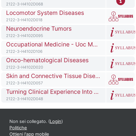
Codice identificativo del corso
2122-3-H4102D068
Titolo del corso
Locomotor System Diseases
Codice identificativo del corso
2122-3-H4102D018
Titolo del corso
Neuroendocrine Tumors
SYLLABU
Codice identificativo del corso
2122-3-H4102D095
Titolo del corso
Occupational Medicine - Uoc Medicina del Lavoro Pgxxiii Hospital Bergamo
SYLLABU
Codice identificativo del corso
2122-3-H4102D106
Titolo del corso
Onco-hematological Diseases
SYLLABU
Codice identificativo del corso
2122-3-H4102D020
Titolo del corso
Skin and Connective Tissue Diseases
Codice identificativo del corso
2122-3-H4102D057
Titolo del corso
Turning Clinical Experience Into Research Projects
SYLLABU
Codice identificativo del corso
2122-3-H4102D048
Non sei collegato. (
Login
)
Politiche
Ottieni l'app mobile