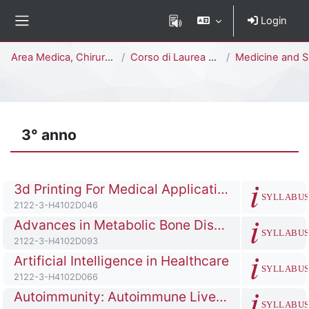
Vai al contenuto principale
Login
Pannello laterale
Percorso della pagina
Area Medica, Chirurgica e dei Servizi Clinici
Corso di Laurea Magistrale a Ciclo Unico (6 anni)
Medicine and Surgery [H4104D - H410
3° anno
Titolo del corso
3d Printing For Medical Applications
SYLLABU
Codice identificativo del corso
2122-3-H4102D046
Titolo del corso
Advances in Metabolic Bone Diseases
SYLLABU
Codice identificativo del corso
2122-3-H4102D093
Titolo del corso
Artificial Intelligence in Healthcare
SYLLABU
Codice identificativo del corso
2122-3-H4102D066
Titolo del corso
Autoimmunity: Autoimmune Liver Diseases
SYLLABU