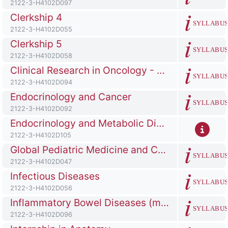
Codice identificativo del corso
2122-3-H4102D097
Titolo del corso
Clerkship 4
SYLLABU
Codice identificativo del corso
2122-3-H4102D055
Titolo del corso
Clerkship 5
SYLLABU
Codice identificativo del corso
2122-3-H4102D058
Titolo del corso
Clinical Research in Oncology - From Bench To Bedside
SYLLABU
Codice identificativo del corso
2122-3-H4102D094
Titolo del corso
Endocrinology and Cancer
SYLLABU
Codice identificativo del corso
2122-3-H4102D092
Titolo del corso
Endocrinology and Metabolic Diseases - Uoc Endocrinologia e Diabetologia Pgxxiii Hospital Bergamo
Codice identificativo del corso
2122-3-H4102D105
Titolo del corso
Global Pediatric Medicine and Cooperation
SYLLABU
Codice identificativo del corso
2122-3-H4102D047
Titolo del corso
Infectious Diseases
SYLLABU
Codice identificativo del corso
2122-3-H4102D056
Titolo del corso
Inflammatory Bowel Diseases (mici)
SYLLABU
Codice identificativo del corso
2122-3-H4102D096
Titolo del corso