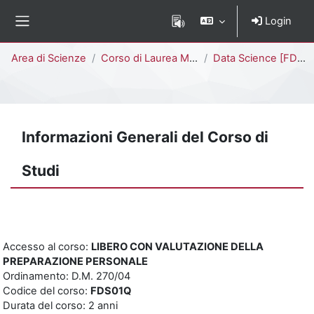
Vai al contenuto principale
Login
Pannello laterale
Percorso della pagina
Area di Scienze
Corso di Laurea Magistrale
Data Science [FDS02Q - FDS01Q]
Informazioni Generali del Corso di
Studi
Accesso al corso:
LIBERO CON VALUTAZIONE DELLA
PREPARAZIONE PERSONALE
Ordinamento: D.M. 270/04
Codice del corso:
FDS01Q
Durata del corso: 2 anni