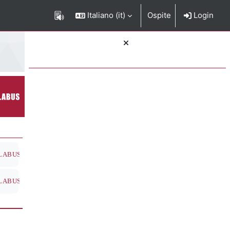
Italiano ‎(it)‎
Ospite
Login
Blocchi
e del corso
ione del corso
LABUS
ione del corso
LABUS