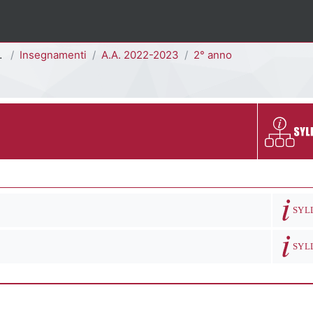
Insegnamenti
A.A. 2022-2023
2° anno
Descrizion
Descriz
SYL
Descriz
SYL
ra | e-Learning - UNIMIB