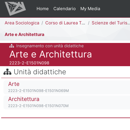
Vai al contenuto principale
Home
Calendario
My Media
Percorso della pagina
Area Sociologica
Corso di Laurea Triennale
Scienze del Turismo e Comunità Locale [E1503N - E1501N]
Arte e Architettura
Insegnamento con unità didattiche
Titolo del corso
Arte e Architettura
Codice identificativo del corso
2223-2-E1501N098
Salta Unità didattiche
Blocchi
Unità didattiche
Titolo del corso
Arte
Codice identificativo del corso
2223-2-E1501N098-E1501N069M
Titolo del corso
Architettura
Codice identificativo del corso
2223-2-E1501N098-E1501N070M
Corso: Arte e Architettu