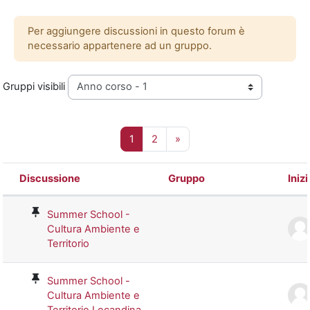
Per aggiungere discussioni in questo forum è
necessario appartenere ad un gruppo.
Gruppi visibili
Pagina 1
Pagina 2
Pagina successiva
1
2
»
Discussione
Gruppo
Iniz
Stato
Elenco delle discussioni. Visualizzaz
Summer School -
Cultura Ambiente e
Territorio
Summer School -
Cultura Ambiente e
Territorio Locandina