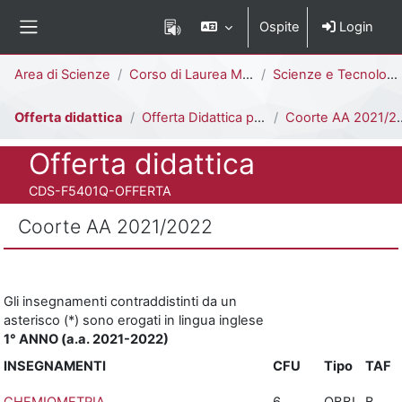
Vai al contenuto principale
Ospite
Login
Pannello laterale
Percorso della pagina
Area di Scienze
Corso di Laurea Magistrale
Scienze e Tecnologie Chimiche [F5402Q - F5401Q]
Offerta didattica
Offerta Didattica per Coorte
Coorte AA 2021/2022
Titolo del corso
Offerta didattica
Codice identificativo del corso
CDS-F5401Q-OFFERTA
Coorte AA 2021/2022
Aggregazione dei criteri
Gli insegnamenti contraddistinti da un
asterisco (*) sono erogati in lingua inglese
1° ANNO (a.a. 2021-2022)
INSEGNAMENTI
CFU
Tipo
TAF