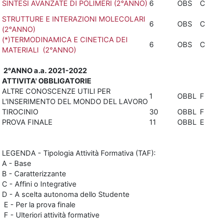
SINTESI AVANZATE DI POLIMERI (2°ANNO)
6
OBS
C
STRUTTURE E INTERAZIONI MOLECOLARI
6
OBS
C
(2°ANNO)
(*)TERMODINAMICA E CINETICA DEI
6
OBS
C
MATERIALI (2°ANNO)
2°ANNO a.a. 2021-2022
ATTIVITA' OBBLIGATORIE
ALTRE CONOSCENZE UTILI PER
1
OBBL
F
L'INSERIMENTO DEL MONDO DEL LAVORO
TIROCINIO
30
OBBL
F
PROVA FINALE
11
OBBL
E
LEGENDA - Tipologia Attività Formativa (TAF):
A - Base
B - Caratterizzante
C - Affini o Integrative
D - A scelta autonoma dello Studente
E - Per la prova finale
F - Ulteriori attività formative