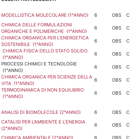
MODELLISTICA MOLECOLARE (1°ANNO)
6
OBS
C
CHIMICA DELLE FORMULAZIONI
6
OBS
C
ORGANICHE E POLIMERICHE (1°ANNO)
CHIMICA ORGANICA PER L’ENERGETICA
6
OBS
C
SOSTENIBILE (1°ANNO)
CHIMICA FISICA DELLO STATO SOLIDO
6
OBS
C
(1°ANNO)
PROCESSI CHIMICI E TECNOLOGIE
6
OBS
C
(1°ANNO)
CHIMICA ORGANICA PER SCIENZE DELLA
6
OBS
C
VITA (1°ANNO)
TERMODINAMICA DI NON EQUILIBRIO
6
OBS
C
(1°ANNO)
ANALISI DI BIOMOLECOLE (2°ANNO)
6
OBS
C
CATALISI PER L’AMBIENTE E L’ENERGIA
6
OBS
C
(2°ANNO)
CHIMICA AMBIENTALE (2°ANNO)
6
OBS
C