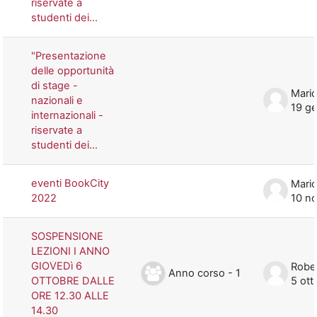
riservate a
studenti dei...
"Presentazione
delle opportunità
di stage -
Mario
nazionali e
19 g
internazionali -
riservate a
studenti dei...
eventi BookCity
Mario
2022
10 n
SOSPENSIONE
LEZIONI I ANNO
GIOVEDì 6
Rober
Anno corso - 1
OTTOBRE DALLE
5 ott
ORE 12.30 ALLE
14.30