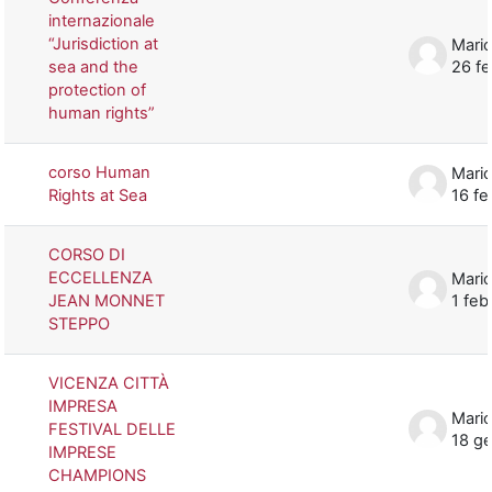
internazionale
“Jurisdiction at
Mario
sea and the
26 f
protection of
human rights”
corso Human
Mario
Rights at Sea
16 f
CORSO DI
ECCELLENZA
Mario
JEAN MONNET
1 feb
STEPPO
VICENZA CITTÀ
IMPRESA
Mario
FESTIVAL DELLE
18 g
IMPRESE
CHAMPIONS