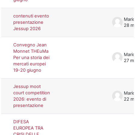
contenuti evento
Mario
presentazione
28 m
Jessup 2026
Convegno Jean
Monnet THEuMa
Mario
Per una storia dei
27 m
mercati europei
19-20 giugno
Jessup moot
court competition
Mario
2026: evento di
22 m
presentazione
DIFESA
EUROPEA TRA
CRISI DELLE