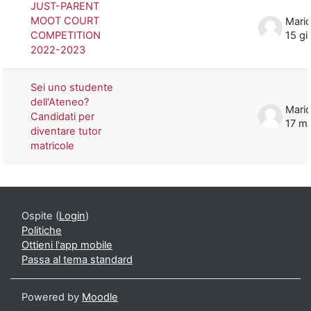
JUST-PARENT
MOOT COURT
Mario
COMPETITION
15 gi
2022-2023
Sei uno studente
dell'Ateneo?
Mario
Candidati per
17 m
diventare tutor
matricole
Ospite (
Login
)
Politiche
Ottieni l'app mobile
Passa al tema standard
Powered by
Moodle