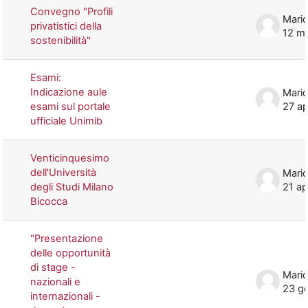
Convegno "Profili
Mario
privatistici della
12 m
sostenibilità"
Esami:
Indicazione aule
Mario
esami sul portale
27 a
ufficiale Unimib
Venticinquesimo
dell'Università
Mario
degli Studi Milano
21 a
Bicocca
"Presentazione
delle opportunità
di stage -
Mario
nazionali e
23 g
internazionali -