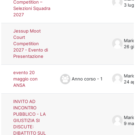
Competition –
3 lug
Selezioni Squadra
2027
Jessup Moot
Court
Mario
Competition
26 g
2027 - Evento di
Presentazione
evento 20
Mario
Anno corso - 1
maggio con
24 a
ANSA
INVITO AD
INCONTRO
PUBBLICO - LA
Mario
GIUSTIZIA SI
9 ma
DISCUTE:
DIBATTITO SUL