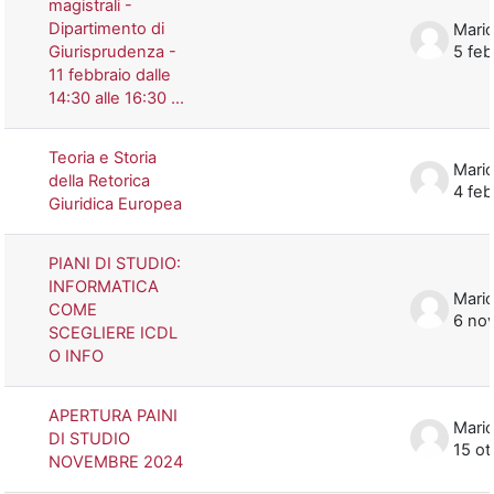
magistrali -
Dipartimento di
Mario
Giurisprudenza -
5 fe
11 febbraio dalle
14:30 alle 16:30 ...
Teoria e Storia
Mario
della Retorica
4 fe
Giuridica Europea
PIANI DI STUDIO:
INFORMATICA
Mario
COME
6 no
SCEGLIERE ICDL
O INFO
APERTURA PAINI
Mario
DI STUDIO
15 ot
NOVEMBRE 2024