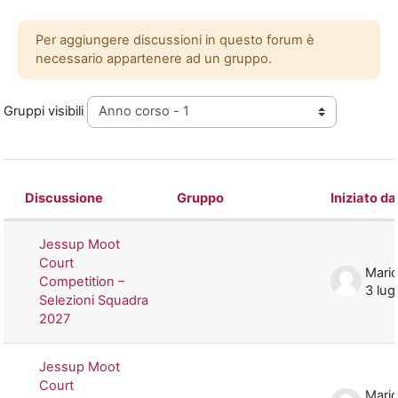
Per aggiungere discussioni in questo forum è
necessario appartenere ad un gruppo.
Gruppi visibili
Discussione
Gruppo
Iniziato da
Stato
Elenco delle discussioni. Visualizzazi
Jessup Moot
Court
Mario
Competition –
3 lug
Selezioni Squadra
2027
Jessup Moot
Court
Mario