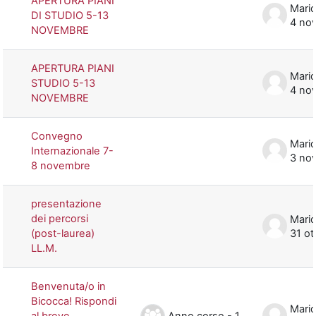
APERTURA PIANI
Mario
DI STUDIO 5-13
4 no
NOVEMBRE
APERTURA PIANI
Mario
STUDIO 5-13
4 no
NOVEMBRE
Convegno
Mario
Internazionale 7-
3 no
8 novembre
presentazione
dei percorsi
Mario
(post-laurea)
31 ot
LL.M.
Benvenuta/o in
Bicocca! Rispondi
Mario
Anno corso - 1
al breve