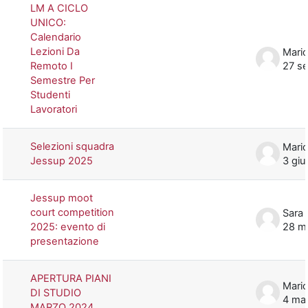
LM A CICLO
UNICO:
Calendario
Lezioni Da
Mario
Remoto I
27 s
Semestre Per
Studenti
Lavoratori
Selezioni squadra
Mario
Jessup 2025
3 giu
Jessup moot
court competition
Sara 
2025: evento di
28 m
presentazione
APERTURA PIANI
Mario
DI STUDIO
4 ma
MARZO 2024