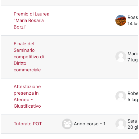
Premio di Laurea
Rosse
"Maria Rosaria
14 lu
Borzi"
Finale del
Seminario
Mario
competitivo di
7 lug
Diritto
commerciale
Attestazione
presenza in
Rober
Ateneo -
5 lug
Giustificativo
Sara 
Anno corso - 1
Tutorato POT
20 g