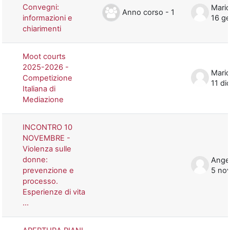
Convegni:
Mario
Anno corso - 1
informazioni e
16 g
chiarimenti
Moot courts
2025-2026 -
Mario
Competizione
11 di
Italiana di
Mediazione
INCONTRO 10
NOVEMBRE -
Violenza sulle
donne:
prevenzione e
5 no
processo.
Esperienze di vita
...