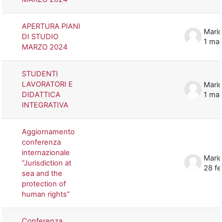
APERTURA PIANI
Mario
DI STUDIO
1 ma
MARZO 2024
STUDENTI
LAVORATORI E
Mario
DIDATTICA
1 ma
INTEGRATIVA
Aggiornamento
conferenza
internazionale
Mario
“Jurisdiction at
28 f
sea and the
protection of
human rights”
Conferenza