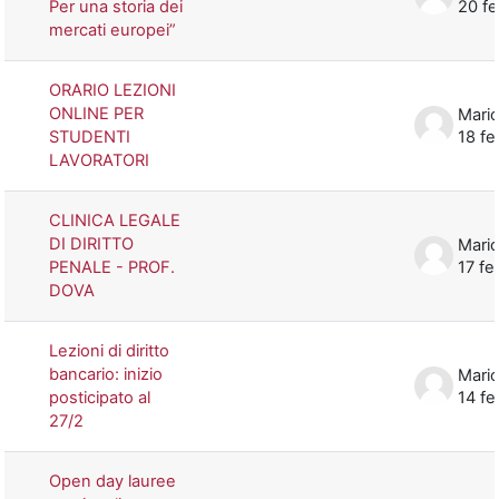
Per una storia dei
20 f
mercati europei”
ORARIO LEZIONI
ONLINE PER
Mario
STUDENTI
18 f
LAVORATORI
CLINICA LEGALE
DI DIRITTO
Mario
PENALE - PROF.
17 f
DOVA
Lezioni di diritto
bancario: inizio
Mario
posticipato al
14 f
27/2
Open day lauree