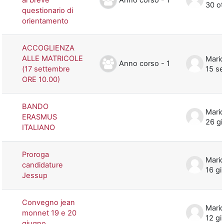
30 ot
questionario di
orientamento
ACCOGLIENZA
ALLE MATRICOLE
Mario
Anno corso - 1
(17 settembre
15 s
ORE 10.00)
BANDO
Mario
ERASMUS
26 g
ITALIANO
Proroga
Mario
candidature
16 gi
Jessup
Convegno jean
Mario
monnet 19 e 20
12 gi
giugno