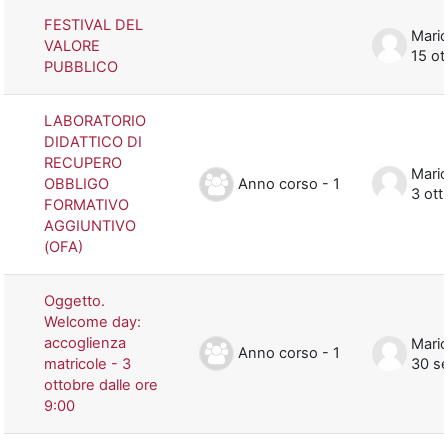
FESTIVAL DEL
Mario
VALORE
15 ot
PUBBLICO
LABORATORIO
DIDATTICO DI
RECUPERO
Mario
Anno corso - 1
OBBLIGO
3 ott
FORMATIVO
AGGIUNTIVO
(OFA)
Oggetto.
Welcome day:
accoglienza
Mario
Anno corso - 1
matricole - 3
30 s
ottobre dalle ore
9:00