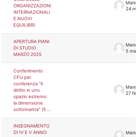
Mario
ORGANIZZAZIONI
24 m
INTERNAZIONALI
E NUOVI
EQUILIBRI
APERTURA PIANI
Mario
DI STUDIO
5 ma
MARZO 2025
Conferimento
CFU per
conferenza "Il
Mario
diritto in uno
27 f
spazio estremo:
la dimensione
sottomarina" (5 ...
INSEGNAMENTO
DI IV E V ANNO:
Mario