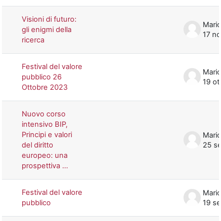
Visioni di futuro:
Mario
gli enigmi della
17 n
ricerca
Festival del valore
Mario
pubblico 26
19 ot
Ottobre 2023
Nuovo corso
intensivo BIP,
Principi e valori
Mario
del diritto
25 s
europeo: una
prospettiva ...
Festival del valore
Mario
pubblico
19 s