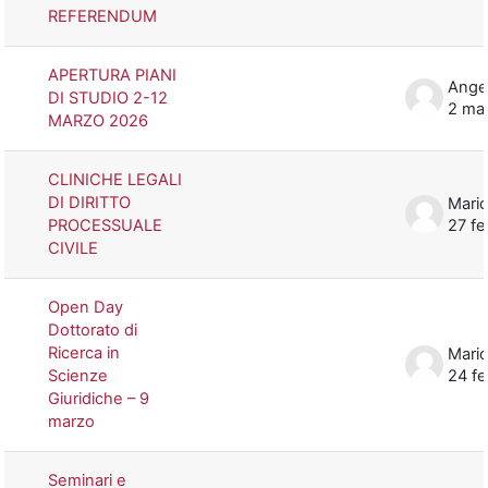
REFERENDUM
APERTURA PIANI
DI STUDIO 2-12
2 ma
MARZO 2026
CLINICHE LEGALI
DI DIRITTO
Mario
PROCESSUALE
27 f
CIVILE
Open Day
Dottorato di
Ricerca in
Mario
Scienze
24 f
Giuridiche – 9
marzo
Seminari e