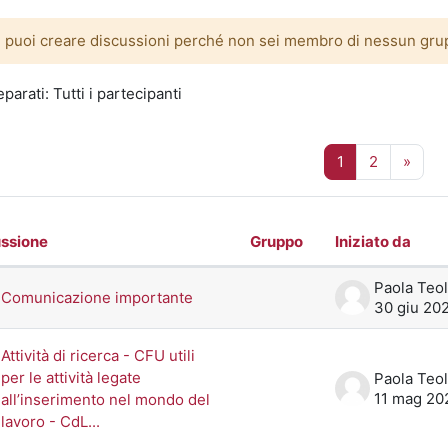
 puoi creare discussioni perché non sei membro di nessun gru
parati: Tutti i partecipanti
Pagina 1
Pagina 2
Pagi
1
2
»
ssione
Gruppo
Iniziato da
o delle discussioni. Visualizzazione d
Paola Teol
Comunicazione importante
30 giu 20
Attività di ricerca - CFU utili
per le attività legate
Paola Teol
11 mag 20
all’inserimento nel mondo del
lavoro - CdL...