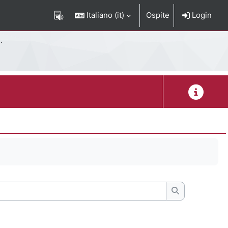
Italiano ‎(it)‎
Ospite
Login
Descrizion
Cerca nei for