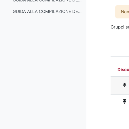
GUIDA ALLA COMPILAZIONE DEL PIANO DI STUDI PART-TIME
Non
Gruppi se
Discu
Stato
Elenc