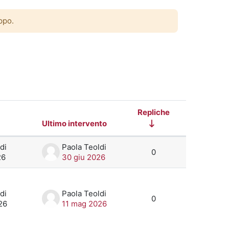
ppo.
na successiva
Repliche
Ultimo intervento
Azioni
i 100 discussioni su 112
di
Paola Teoldi
0
26
30 giu 2026
di
Paola Teoldi
0
26
11 mag 2026