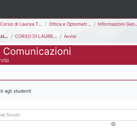
ina
Corso di Laurea Triennale
Ottica e Optometria [E3006Q - E3002Q]
Informazioni Generali del Corso di Studi
Avvisi e Comunicazioni
CORSO DI LAUREA IN OTTICA E OPTOMETRIA
Avvisi
e Comunicazioni
 del corso
VISI
 criteri
ti agli studenti
i forum